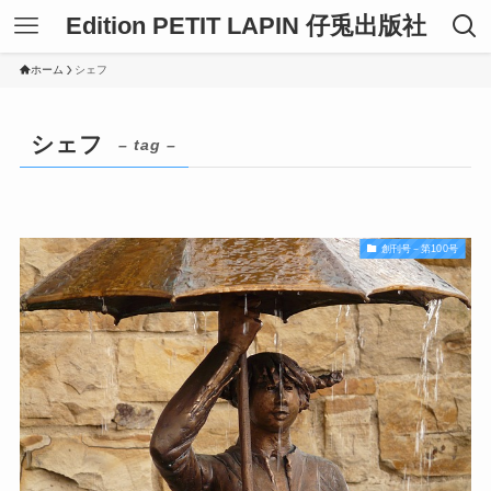
Edition PETIT LAPIN 仔兎出版社
ホーム
シェフ
シェフ
– tag –
創刊号－第100号